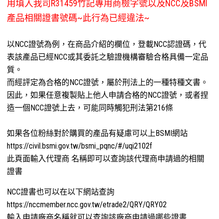
用填入我司R31459竹記專用商檢字號以及NCC及BSMI
產品相關證書號碼~此行為已經違法~
以NCC證號為例，在商品介紹的欄位，登載NCC認證碼，代
表該產品已經NCC或其委託之驗證機構審驗合格具備一定品
質。
而經評定為合格的NCC證號，屬於刑法上的一種特種文書。
因此，如果任意複製貼上他人申請合格的NCC證號，或者捏
造一個NCC證號上去，可能同時觸犯刑法第216條
如果各位粉絲對於購買的產品有疑慮可以上BSMI網站
https://civil.bsmi.gov.tw/bsmi_pqnc/#/uqi2102f
此頁面輸入代理商 名稱即可以查詢該代理商申請過的相關
證書
NCC證書也可以在以下網站查詢
https://nccmember.ncc.gov.tw/etrade2/QRY/QRY02
輸入申請廠商名稱就可以查詢該廠商申請過哪些證書