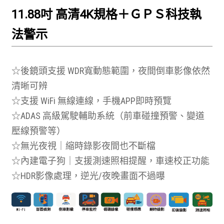
11.88吋 高清4K規格＋ＧＰＳ科技執
法警示
☆後鏡頭支援 WDR寬動態範圍，夜間倒車影像依然
清晰可辨
☆支援 WiFi 無線連線，手機APP即時預覽
☆ADAS 高級駕駛輔助系統（前車碰撞預警、變道
壓線預警等）
☆無光夜視｜縮時錄影夜間也不斷檔
☆內建電子狗｜支援測速照相提醒，車速校正功能
☆HDR影像處理，逆光/夜晚畫面不過曝