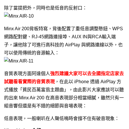
除了當提把外，同時也是低音的反射口：
Minx Air 200背板特寫，背後配置了重低音調整懸鈕、WPS
網路配對鍵、RJ-45網路連接埠、AUX IN與RCA輸入端
子，讓他除了可進行高科技的 AirPlay 與網路連線以外，也
可以使用傳統的音源輸入：
音質表現方面阿達個人
強烈建議大家可以去全國指定店家去
試聽看看實際的音質表現
，在此以 iPhone 透過 AirPlay 方
式播放「貧民百萬富翁主題曲」，由此影片大家應該可以聽
的出來 Minx Air 200 在高音表現部分相當細膩，雖然只有一
組音響但還是有不錯的細節與音場表現：
低音表現，一般喇叭在人聲低鳴時會撐不住有破音現象：